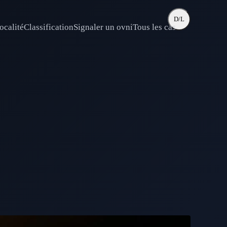
D/L
ocalité
Classification
Signaler un ovni
Tous les cas