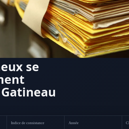
neux se
ment
 Gatineau
Indice de consistance
Année
Cl