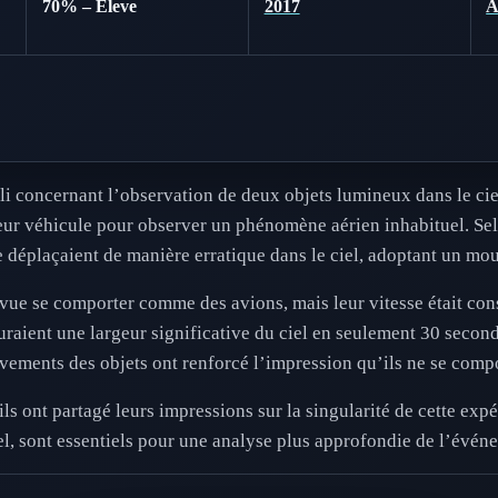
70% – Eleve
2017
li concernant l’observation de deux objets lumineux dans le cie
leur véhicule pour observer un phénomène aérien inhabituel. Selo
e déplaçaient de manière erratique dans le ciel, adoptant un m
 vue se comporter comme des avions, mais leur vitesse était co
uraient une largeur significative du ciel en seulement 30 second
uvements des objets ont renforcé l’impression qu’ils ne se com
ls ont partagé leurs impressions sur la singularité de cette exp
el, sont essentiels pour une analyse plus approfondie de l’évén