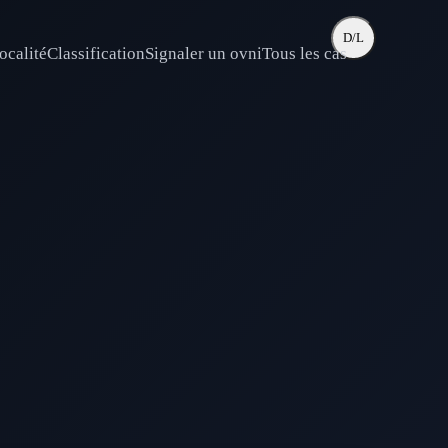
D/L
ocalité
Classification
Signaler un ovni
Tous les cas