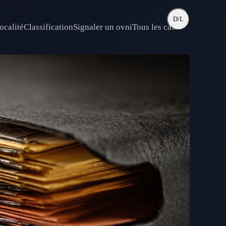
D/L
ocalité
Classification
Signaler un ovni
Tous les cas