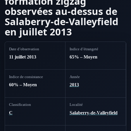
formation zigzag
observées au-dessus de
Salaberry-de-Valleyfield
en juillet 2013
Date d’observation
Indice d’étrangeté
11 juillet 2013
65% – Moyen
Indice de consistance
Année
60% – Moyen
2013
Classification
Localité
C
Salaberry-de-Valleyfield