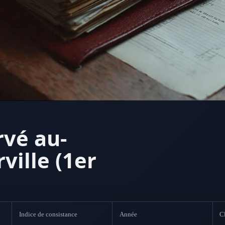
rvé au-
ville (1er
Indice de consistance
Année
Cl