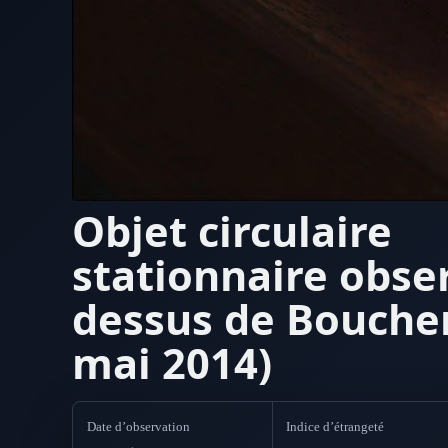
Objet circulaire
stationnaire obse
dessus de Boucher
mai 2014)
Date d’observation
Indice d’étrangeté