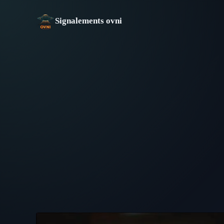
Aller
au
Signalements ovni
contenu