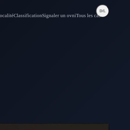
D/L
ocalité
Classification
Signaler un ovni
Tous les cas