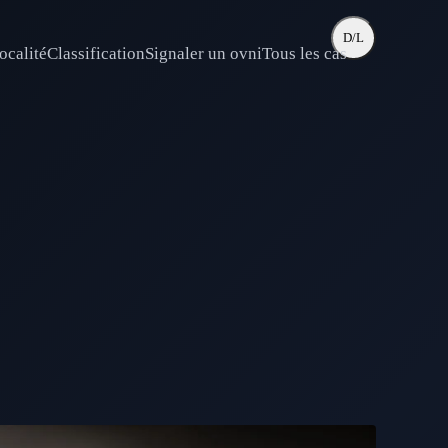
D/L
ocalité
Classification
Signaler un ovni
Tous les cas