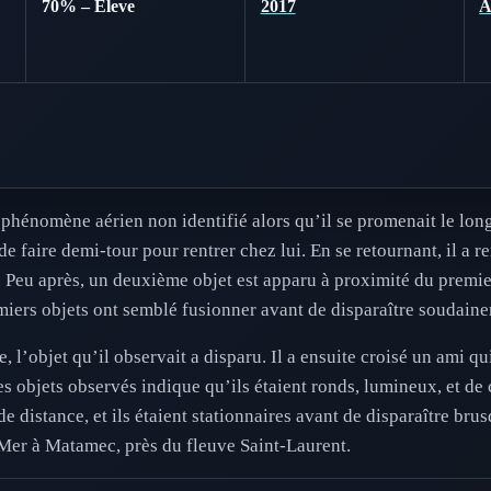
70% – Eleve
2017
phénomène aérien non identifié alors qu’il se promenait le lon
é de faire demi-tour pour rentrer chez lui. En se retournant, il a
et. Peu après, un deuxième objet est apparu à proximité du premie
emiers objets ont semblé fusionner avant de disparaître soudain
’objet qu’il observait a disparu. Il a ensuite croisé un ami qui 
es objets observés indique qu’ils étaient ronds, lumineux, et de
e distance, et ils étaient stationnaires avant de disparaître br
a Mer à Matamec, près du fleuve Saint-Laurent.