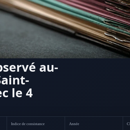
bservé au-
aint-
c le 4
Indice de consistance
Année
Cl