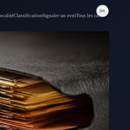
D/L
ocalité
Classification
Signaler un ovni
Tous les cas