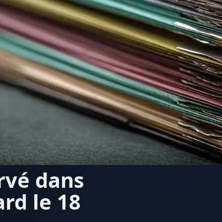
rvé dans
ard le 18