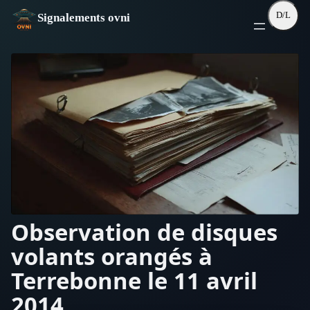
Aller
D/L
Signalements ovni
au
contenu
Observation de disques
volants orangés à
Terrebonne le 11 avril
2014