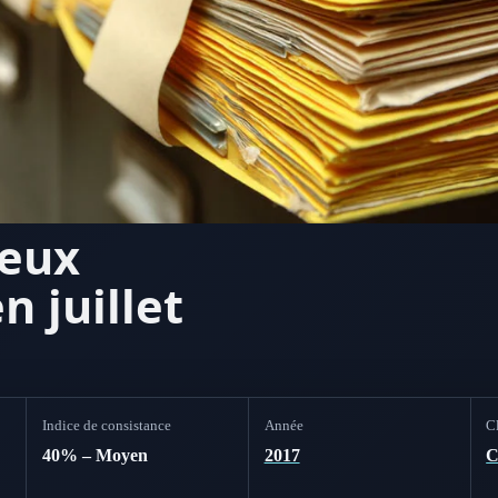
neux
n juillet
Indice de consistance
Année
Cl
40% – Moyen
2017