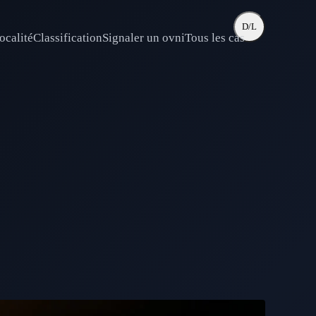
D/L
ocalité
Classification
Signaler un ovni
Tous les cas