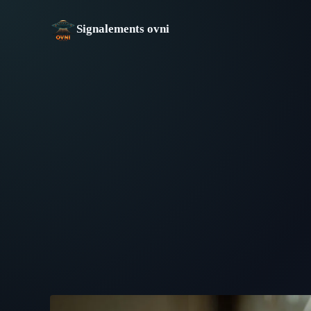
Aller
au
Signalements ovni
contenu