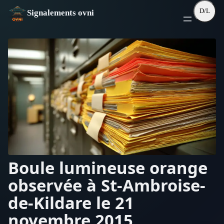
Aller
D/L
Signalements ovni
au
contenu
Boule lumineuse orange
observée à St-Ambroise-
de-Kildare le 21
novembre 2015