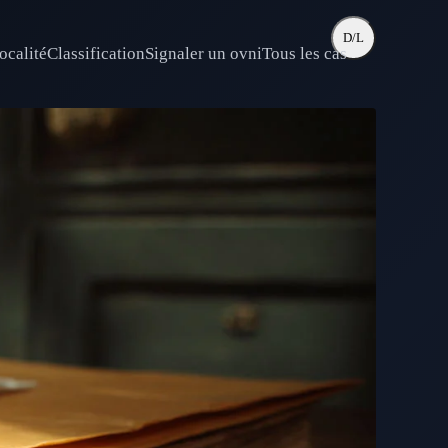
D/L
ocalité
Classification
Signaler un ovni
Tous les cas