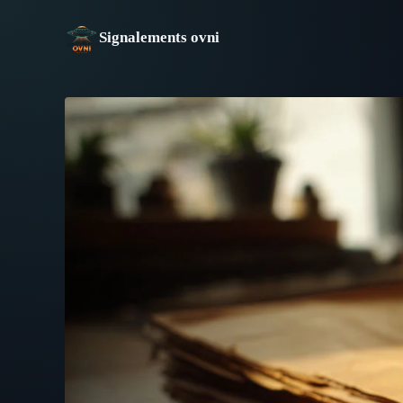
Aller
au
Signalements ovni
contenu