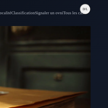
D/L
ocalité
Classification
Signaler un ovni
Tous les cas