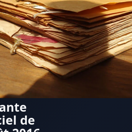
lante
iel de