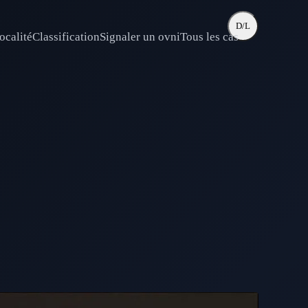
D/L
ocalité
Classification
Signaler un ovni
Tous les cas