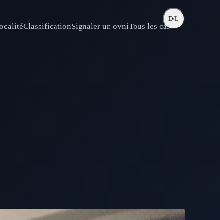
D/L
ocalité
Classification
Signaler un ovni
Tous les cas