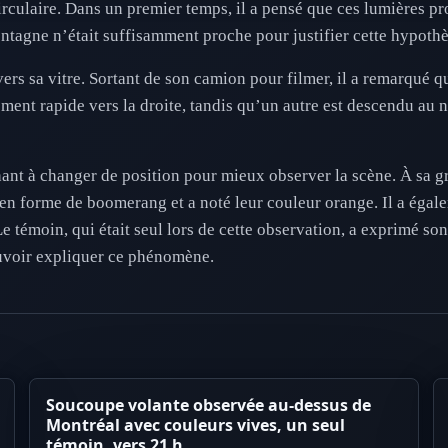
rculaire. Dans un premier temps, il a pensé que ces lumières p
tagne n’était suffisamment proche pour justifier cette hypothè
ravers sa vitre. Sortant de son camion pour filmer, il a remarqué
ent rapide vers la droite, tandis qu’un autre est descendu au n
nt à changer de position pour mieux observer la scène. À sa gra
t en forme de boomerang et a noté leur couleur orange. Il a éga
 témoin, qui était seul lors de cette observation, a exprimé son
ouvoir expliquer ce phénomène.
Soucoupe volante observée au-dessus de
Montréal avec couleurs vives, un seul
témoin, vers 21 h