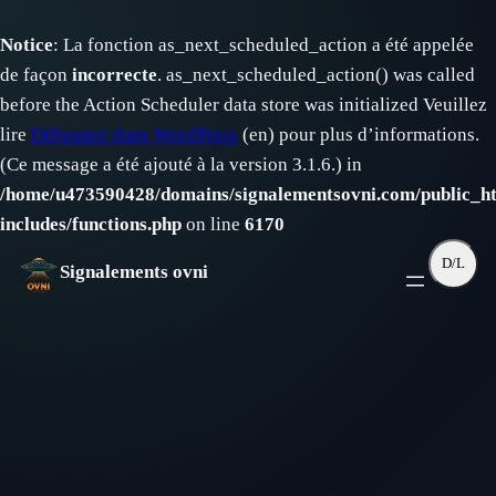
Notice
: La fonction as_next_scheduled_action a été appelée
de façon
incorrecte
. as_next_scheduled_action() was called
before the Action Scheduler data store was initialized Veuillez
lire
Débugger dans WordPress
(en) pour plus d’informations.
(Ce message a été ajouté à la version 3.1.6.) in
/home/u473590428/domains/signalementsovni.com/public_h
includes/functions.php
on line
6170
Aller
D/L
Signalements ovni
au
contenu