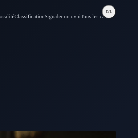
D/L
ocalité
Classification
Signaler un ovni
Tous les cas