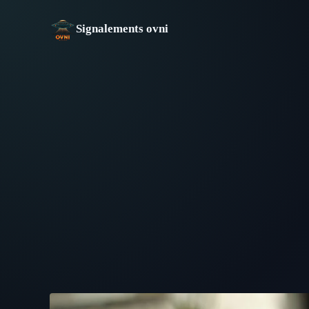
Aller
au
Signalements ovni
contenu