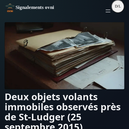
Aller
D/L
Signalements ovni
au
contenu
Deux objets volants
immobiles observés près
de St-Ludger (25
septembre 2015)