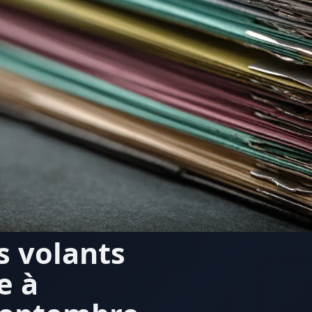
s volants
e à