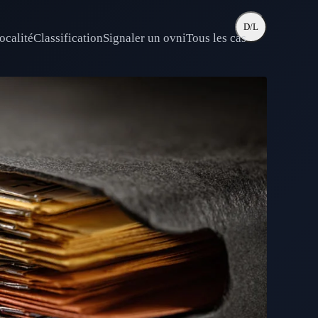
D/L
ocalité
Classification
Signaler un ovni
Tous les cas