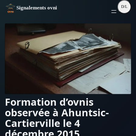
Aller
D/L
Signalements ovni
au
contenu
Formation d’ovnis
observée à Ahuntsic-
Cartierville le 4
décembre 2015