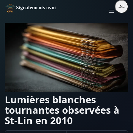
Aller
D/L
Signalements ovni
au
contenu
Lumières blanches
tournantes observées à
St-Lin en 2010