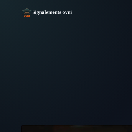
Aller
au
Signalements ovni
contenu