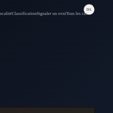
D/L
ocalité
Classification
Signaler un ovni
Tous les cas