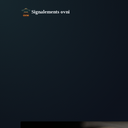
Aller
au
Signalements ovni
contenu