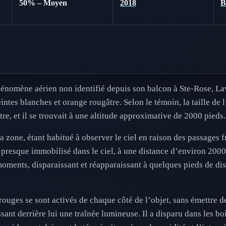
50% – Moyen
2018
hénomène aérien non identifié depuis son balcon à Ste-Rose, Lav
intes blanches et orange rougâtre. Selon le témoin, la taille de 
e, et il se trouvait à une altitude approximative de 2000 pieds.
 zone, étant habitué à observer le ciel en raison des passages f
st presque immobilisé dans le ciel, à une distance d’environ 2000
moments, disparaissant et réapparaissant à quelques pieds de dis
ges se sont activés de chaque côté de l’objet, sans émettre de b
ssant derrière lui une traînée lumineuse. Il a disparu dans les bo