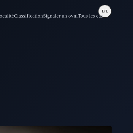
D/L
ocalité
Classification
Signaler un ovni
Tous les cas