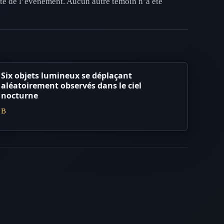
sité de l’événement. Aucun autre témoin n’a été
Six objets lumineux se déplaçant
aléatoirement observés dans le ciel
nocturne
B