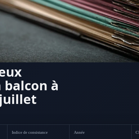
neux
 balcon à
juillet
Indice de consistance
Année
Cl