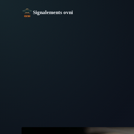
Aller
au
Signalements ovni
contenu