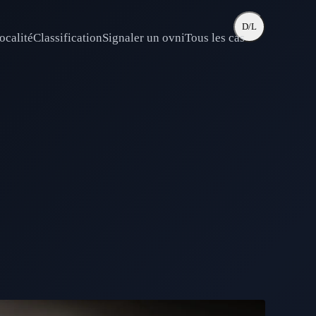
D/L
ocalité
Classification
Signaler un ovni
Tous les cas