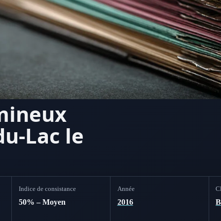
umineux
du-Lac le
Indice de consistance
Année
Cl
50% – Moyen
2016