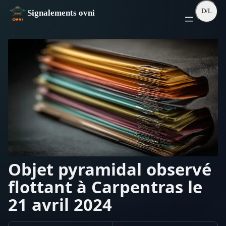
Aller
D/L
Signalements ovni
au
contenu
Objet pyramidal observé
flottant à Carpentras le
21 avril 2024