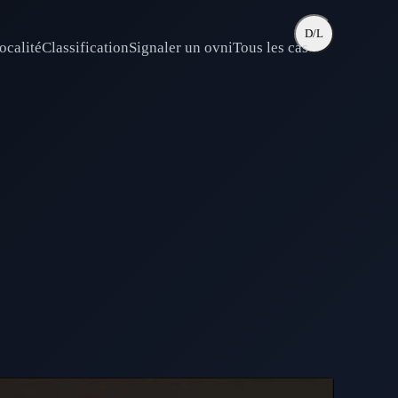
D/L
ocalité
Classification
Signaler un ovni
Tous les cas