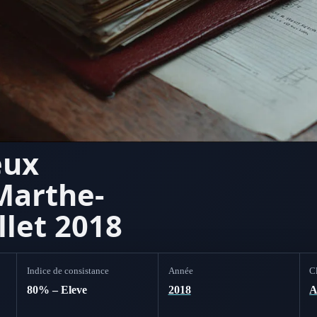
eux
Marthe-
illet 2018
Indice de consistance
Année
Cl
80% – Eleve
2018