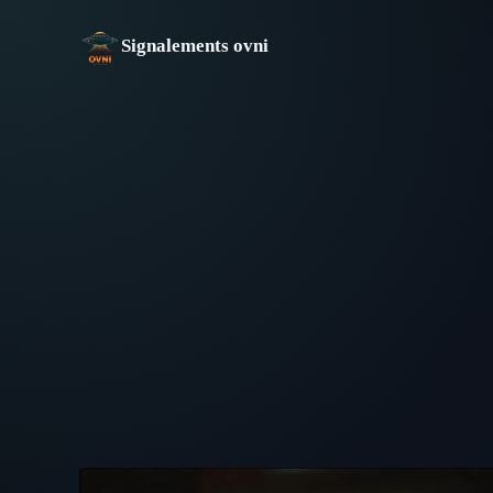
Aller
au
Signalements ovni
contenu