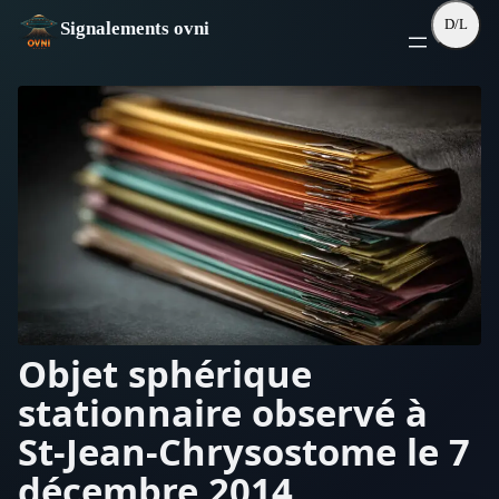
Aller
D/L
Signalements ovni
au
contenu
Objet sphérique
stationnaire observé à
St-Jean-Chrysostome le 7
décembre 2014