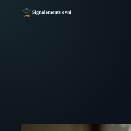
Aller
au
Signalements ovni
contenu