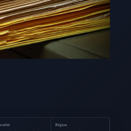
ocalité
Région