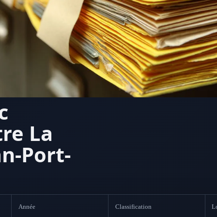
c
tre La
an-Port-
Année
Classification
L