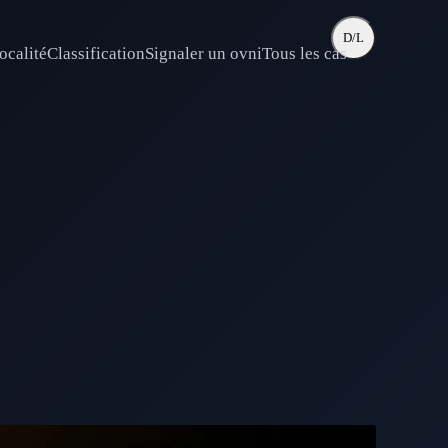
D/L
ocalité
Classification
Signaler un ovni
Tous les cas