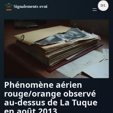
Aller
D/L
Signalements ovni
au
contenu
Phénomène aérien
rouge/orange observé
au-dessus de La Tuque
en août 2013