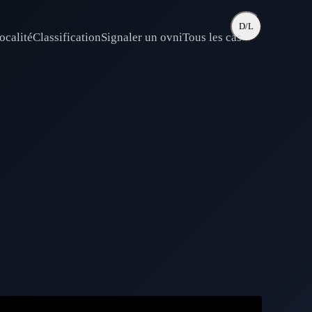
D/L
ocalité
Classification
Signaler un ovni
Tous les cas