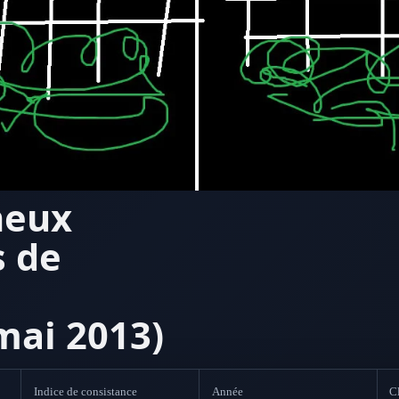
neux
s de
mai 2013)
Indice de consistance
Année
Cl