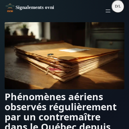
Aller
D/L
Signalements ovni
au
contenu
Phénomènes aériens
observés régulièrement
par un contremaître
dans le Québec depuis