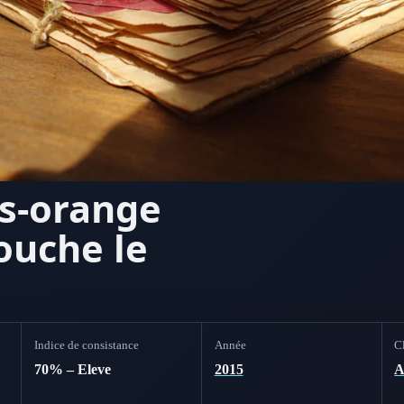
es-orange
ouche le
Indice de consistance
Année
Cl
70% – Eleve
2015