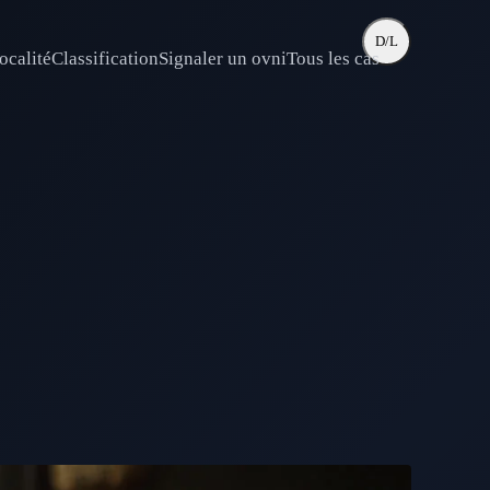
D/L
ocalité
Classification
Signaler un ovni
Tous les cas