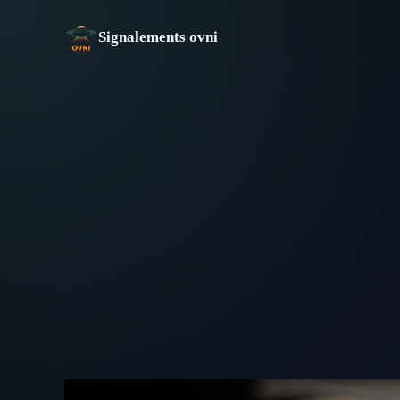
Aller
au
Signalements ovni
contenu