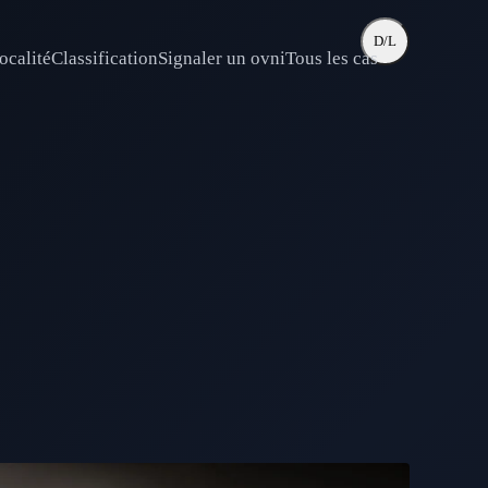
D/L
ocalité
Classification
Signaler un ovni
Tous les cas