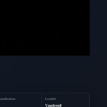
assification
Localité
B
Vaudreuil