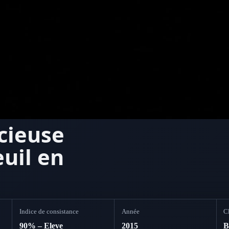
ncieuse
uil en
Indice de consistance
Année
Cl
90% – Eleve
2015