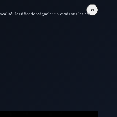
D/L
ocalité
Classification
Signaler un ovni
Tous les cas