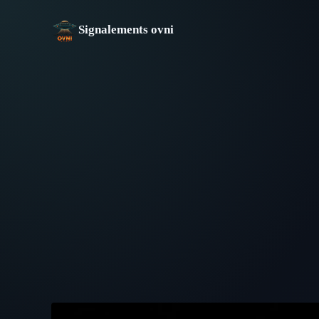
Aller
au
Signalements ovni
contenu