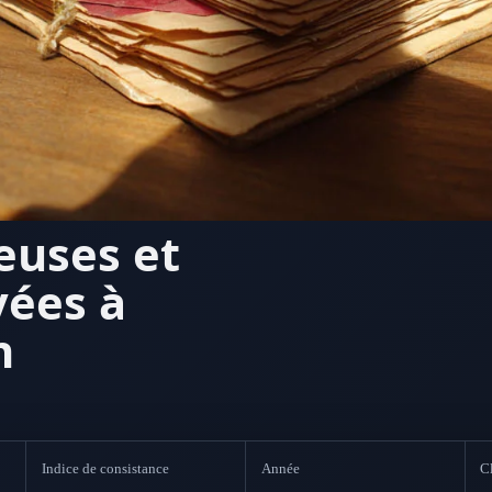
euses et
vées à
n
Indice de consistance
Année
Cl