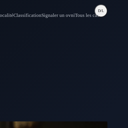
D/L
ocalité
Classification
Signaler un ovni
Tous les cas