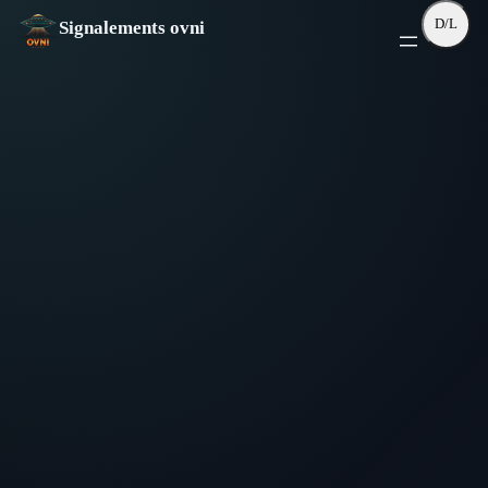
Aller
D/L
Signalements ovni
au
contenu