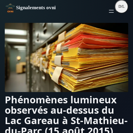
Aller
D/L
Signalements ovni
au
contenu
Phénomènes lumineux
observés au-dessus du
Lac Gareau à St-Mathieu-
du-Parc (15 août 2015)