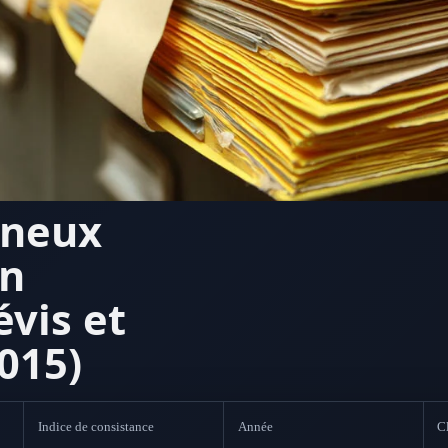
ineux
un
évis et
015)
Indice de consistance
Année
Cl