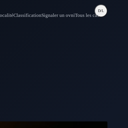
D/L
ocalité
Classification
Signaler un ovni
Tous les cas